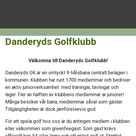
Danderyds Golfklubb
Välkomna till Danderyds Golfklubb!
Danderyds GK är en omtyckt 9-hålsbana centralt belägen i
kommunen. Klubben har runt 1700 medlemmar och bedriver
en aktiv juniorverksamhet med träningar, tävlingar och
läger. Fler än hälften av klubbens medlemmar är juniorer!
Många besöker vår bana, medlemmar såväl som gäster.
Tillgängligheten är dock jämförelsevis god.
För att spela golf hos oss är du antingen medlem i klubben
eller välkommen som greenfeegäst. Som gäst krävs
officiellt hcp 54 eller lägre och ett aktivt golf id. Starttid