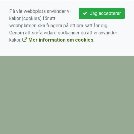
Level 2, Junior som spelar golf 10-14 år, tis
17:30 - 18:30
På vår webbplats använder vi
Level 1, Nybörjare mot Grönt Kort
Jag accepterar
kakor (cookies) för att
Level 2, Junior som spelar golf, hcp 37-54, tis
webbplatsen ska fungera på ett bra sätt för dig.
Level 2, Junior som spelar golf
18:30 - 19:30
Genom att surfa vidare godkänner du att vi använder
Visa fler kommande
kakor.
Mer information om cookies
.
BLI MEDLEM!
VIKTIGA LÄNKAR
Boka aktivitet
Kontakta oss