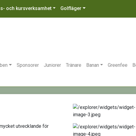
gs- och kursverksamhet
Golfläger
bben
Sponsorer
Juniorer
Tränare
Banan
Greenfee
B
 mycket utvecklande för