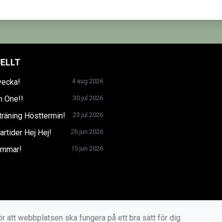
ELLT
vecka!
4 aug 2026
n One!!
30 jul 2026
träning Hösttermin!
23 jul 2026
tider Hej Hej!
26 jun 2026
mmar!
15 jun 2026
r att webbplatsen ska fungera på ett bra sätt för dig.