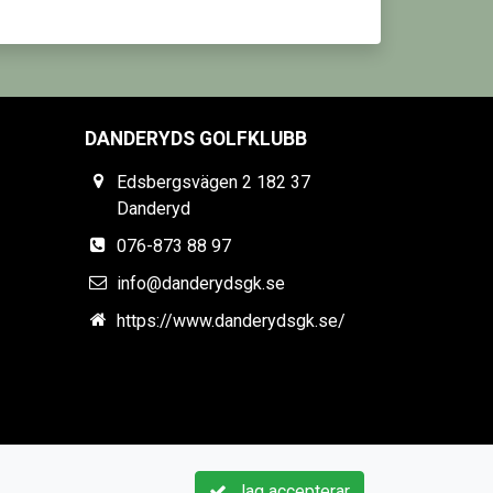
DANDERYDS GOLFKLUBB
Edsbergsvägen 2 182 37
Danderyd
076-873 88 97
info@danderydsgk.se
https://www.danderydsgk.se/
Jag accepterar