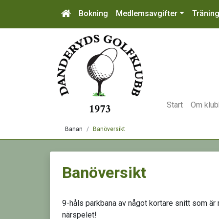
Bokning
Medlemsavgifter
Tränin
Start
Om klu
Banan
Banöversikt
Banöversikt
9-håls parkbana av något kortare snitt som är
närspelet!