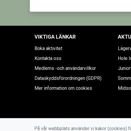
VIKTIGA LÄNKAR
AKTU
Boka aktivitet
Läger
Kontakta oss
Hole I
Medlems -och användarvillkor
Junior
Dataskyddsförordningen (GDPR)
Sommar
Mer information om cookies
Midso
På vår webbplats använder vi kakor (cookies) fö