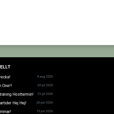
ELLT
vecka!
4 aug 2026
n One!!
30 jul 2026
träning Hösttermin!
23 jul 2026
tider Hej Hej!
26 jun 2026
mmar!
15 jun 2026