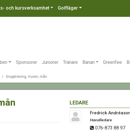
gs- och kursverksamhet
Golfläger
bben
Sponsorer
Juniorer
Tränare
Banan
Greenfee
B
Gruppträning, Vuxen, mån
 mån
LEDARE
Fredrick Andréaso
Huvudledare
076-873 88 97