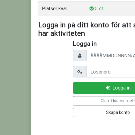
Platser kvar
5 st
Logga in på ditt konto för att 
här aktiviteten
Logga in
Personnummer/Användarnam
Lösenord
Logga in
Glömt lösenordet
Skapa konto