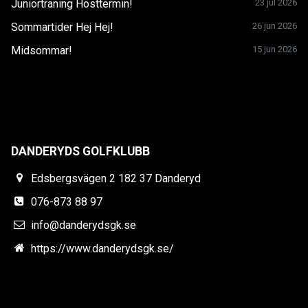
Juniorträning Hösttermin!
23 jul 2026
Sommartider Hej Hej!
26 jun 2026
Midsommar!
15 jun 2026
DANDERYDS GOLFKLUBB
Edsbergsvägen 2 182 37 Danderyd
076-873 88 97
info@danderydsgk.se
https://www.danderydsgk.se/