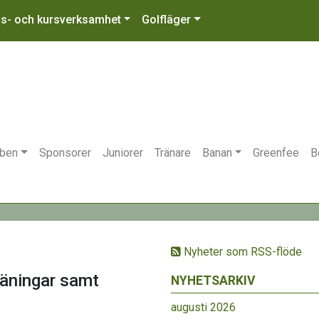
gs- och kursverksamhet
Golfläger
bben
Sponsorer
Juniorer
Tränare
Banan
Greenfee
B
Nyheter som RSS-flöde
räningar samt
NYHETSARKIV
augusti 2026