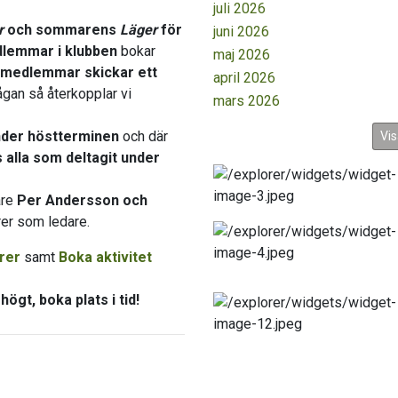
juli 2026
r
och sommarens
Läger
för
juni 2026
lemmar i klubben
bokar
maj 2026
 medlemmar skickar ett
april 2026
gan så återkopplar vi
mars 2026
nder höstterminen
och där
Vis
s alla som deltagit under
are
Per Andersson och
rer som ledare.
rer
samt
Boka aktivitet
ögt, boka plats i tid!