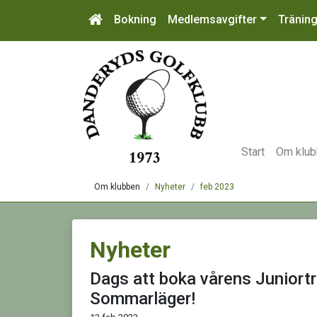
Bokning
Medlemsavgifter
Tränin
Start
Om klu
Om klubben
Nyheter
feb 2023
Nyheter
Dags att boka vårens Juniort
Sommarläger!