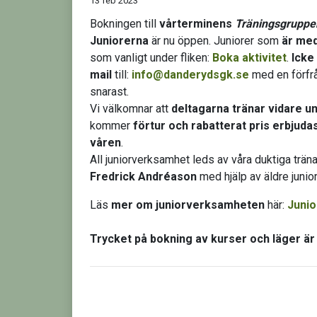
13 feb 2023
Bokningen till
vårterminens
Träningsgruppe
Juniorerna
är nu öppen.
Juniorer som
är med
som vanligt under fliken:
Boka aktivitet
.
Icke
mail
till:
info@danderydsgk.se
med en förfrå
snarast.
Vi välkomnar att
deltagarna tränar vidare u
kommer
förtur och rabatterat pris erbjuda
våren
.
All juniorverksamhet leds av våra duktiga trän
Fredrick Andréason
med hjälp av äldre junio
Läs
mer om juniorverksamheten
här:
Junio
Trycket på bokning av kurser och läger är h