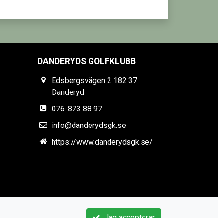
DANDERYDS GOLFKLUBB
Edsbergsvägen 2 182 37
Danderyd
076-873 88 97
info@danderydsgk.se
https://www.danderydsgk.se/
Jag accepterar