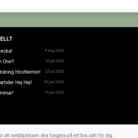
ELLT
vecka!
4 aug 2026
n One!!
30 jul 2026
träning Hösttermin!
23 jul 2026
tider Hej Hej!
26 jun 2026
mmar!
15 jun 2026
r att webbplatsen ska fungera på ett bra sätt för dig.