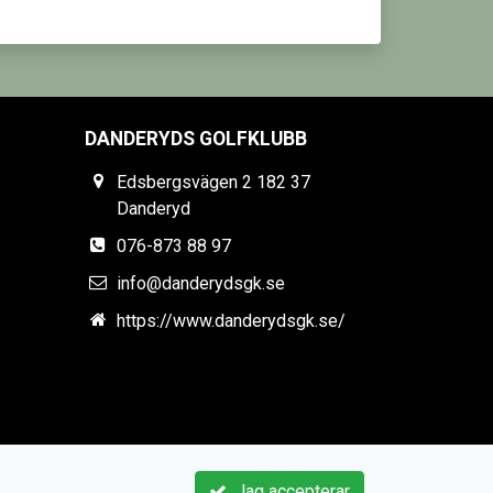
DANDERYDS GOLFKLUBB
Edsbergsvägen 2 182 37
Danderyd
076-873 88 97
info@danderydsgk.se
https://www.danderydsgk.se/
Jag accepterar