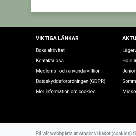
VIKTIGA LÄNKAR
AKTU
Boka aktivitet
Läger
Kontakta oss
Hole I
Medlems -och användarvillkor
Junior
Dataskyddsförordningen (GDPR)
Sommar
Mer information om cookies
Midso
På vår webbplats använder vi kakor (cookies) fö