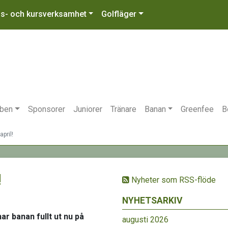
gs- och kursverksamhet
Golfläger
bben
Sponsorer
Juniorer
Tränare
Banan
Greenfee
B
pril!
!
Nyheter som RSS-flöde
NYHETSARKIV
r banan fullt ut nu på
augusti 2026