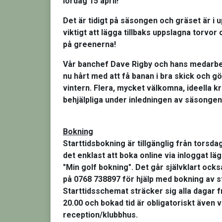
lördag 15 april!
Det är tidigt på säsongen och
gräset är i 
viktigt att
lägga tillbaks uppslagna torvor
på greenerna!
Vår
banchef Dave Rigby
och hans medarb
nu hårt med att
få banan i bra skick och gö
vintern
. Flera,
mycket välkomna
, ideella 
behjälpliga under inledningen av säsongen
Bokning
Starttidsbokning
är tillgänglig från
torsdag
det enklast att boka online via
inloggat läg
"Min golf bokning"
. Det går självklart ocks
på 0768 738897
för hjälp med bokning av s
Starttidsschemat sträcker sig alla dagar f
20.00
och bokad tid är
obligatoriskt
även vi
reception/klubbhus.