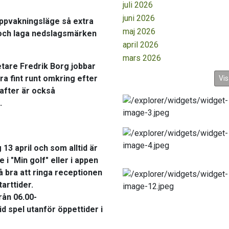
juli 2026
juni 2026
uppvakningsläge
så extra
maj 2026
 och laga nedslagsmärken
april 2026
mars 2026
etare
Fredrik Borg
jobbar
ra fint runt omkring efter
Vis
krafter är också
.
 13 april
och som alltid är
e i "Min golf" eller i appen
å bra att
ringa receptionen
tarttider.
rån 06.00-
d spel utanför öppettider i