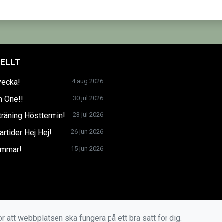
ELLT
vecka!
4 aug 2026
n One!!
30 jul 2026
träning Hösttermin!
23 jul 2026
tider Hej Hej!
26 jun 2026
mmar!
15 jun 2026
r att webbplatsen ska fungera på ett bra sätt för dig.