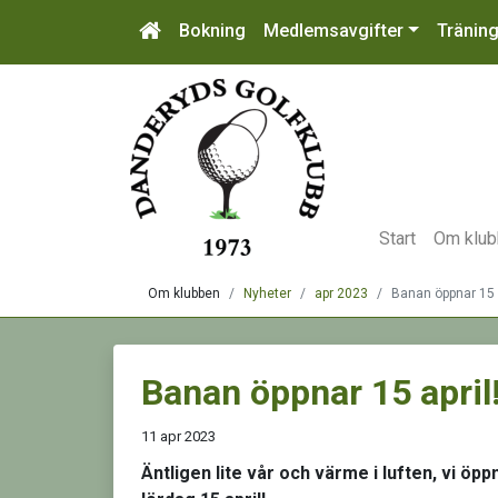
Bokning
Medlemsavgifter
Tränin
Start
Om klu
Om klubben
Nyheter
apr 2023
Banan öppnar 15 a
Banan öppnar 15 april
11 apr 2023
Äntligen lite
vår och värme i luften,
vi
öppna